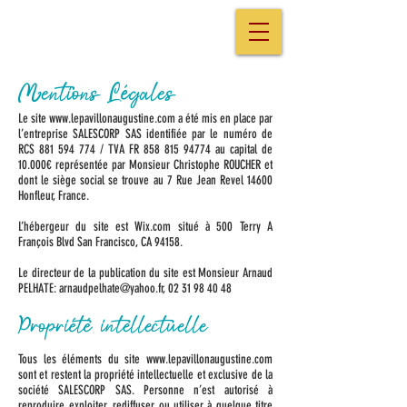
Mentions Légales
Le site
www.lepavillonaugustine.com
a été mis en place par
l’entreprise SALESCORP SAS identifiée par le numéro de
RCS
881 594 774
/ TVA FR
858 815 94774
au capital de
10.000€ représentée par Monsieur Christophe ROUCHER et
dont le siège social se trouve au 7 Rue Jean Revel 14600
Honfleur, France.
L’hébergeur du site est Wix.com situé à 500 Terry A
François Blvd San Francisco, CA 94158.
Le directeur de la publication du site est Monsieur Arnaud
PELHATE:
arnaudpelhate@yahoo.fr
, 02 31 98 40 48
Propriété intellectuelle
Tous les éléments du site
www.lepavillonaugustine.com
sont et restent la propriété intellectuelle et exclusive de la
société SALESCORP SAS. Personne n’est autorisé à
reproduire, exploiter, rediffuser, ou utiliser à quelque titre