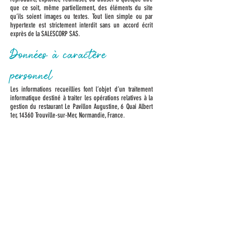
que ce soit, même partiellement, des éléments du site
qu’ils soient images ou textes. Tout lien simple ou par
hypertexte est strictement interdit sans un accord écrit
exprès de la SALESCORP SAS.
Données à caractère
personnel
Les informations recueillies font l’objet d’un traitement
informatique destiné à traiter les opérations relatives à la
gestion du restaurant Le Pavillon Augustine, 6 Quai Albert
1er, 14360 Trouville-sur-Mer, Normandie, France.
ADRESSE
Le Pavillon Augustine
6 Quai Albert 1er,
14360 Trouville-sur-Mer,
Normandie, France
FACEBOOK:
@Le Pavillon Augustine